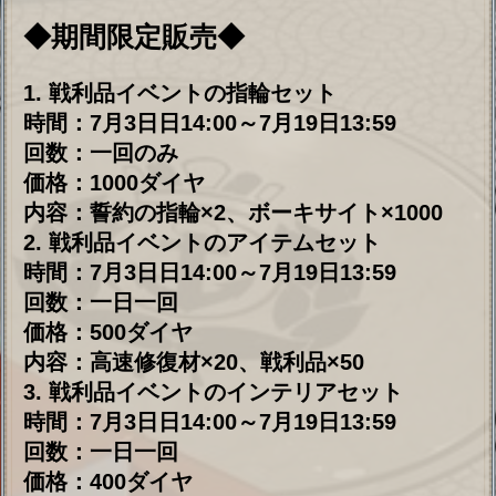
４．戦利品ショップ常に開放されます。
イベント期間外でも、期間限定ではない
賞品はいつでも交換可能です。
ただ、一部期間限定の賞品もございます
のでご注意ください。
５．戦利品の有効期間はありません。イベン
ト期間外でも消えることはありません。
Copyright © 2020 moe fantasy Inc.
ALL RIGHTS RESERVED.