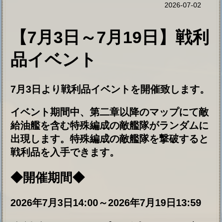
7月3日より戦利品イベントを開催致します。
イベント期間中、第二章以降のマップにて敵
給油艦を含む特殊編成の敵艦隊がランダムに
出現します。特殊編成の敵艦隊を撃破すると
戦利品を入手できます。
◆開催期間◆
2026年7月3日14:00～2026年7月19日13:59
◆戦利品ショップに追加された交
換品◆
主砲 18inch超重量徹甲弾(Mark8)
ミサイル M-22ウラガーン防空ミサイル
アンロック:
装備品：
AK-630(MR-123)
試製51cm三連装砲
SH-5
MiG-19K
イラスト：