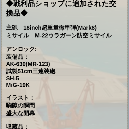
駒隙の瞬間
盛大な開幕
収蔵品：
YJ
インテリア：
卓上戦記
テーブル・フットボール
盾持ちの槍兵
星明かりタロット
ブルースペクター
特殊なシャーレ
◆衣装セール◆
7月3日日14:00～2026年7月19日13:59
※セール内容は開始後ゲーム内にてご確認く
ださい
◆期間限定販売◆
1. 戦利品イベントの指輪セット