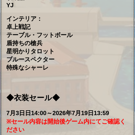
時間：7月3日日14:00～7月19日13:59
回数：一回のみ
価格：1000ダイヤ
内容：誓約の指輪×2、ボーキサイト×1000
2. 戦利品イベントのアイテムセット
時間：7月3日日14:00～7月19日13:59
回数：一日一回
価格：500ダイヤ
内容：高速修復材×20、戦利品×50
3. 戦利品イベントのインテリアセット
時間：7月3日日14:00～7月19日13:59
回数：一日一回
価格：400ダイヤ
内容：高級グルメ箱×11、高速修復材×20
◆イベント説明◆
１．一日最大50個の戦利品しか入手できませ
ん。
２．戦利品ショップにて各種の賞品と交換で
きます。
３．戦利品ショップないの賞品の交換回数に
限りがあります。