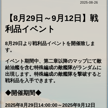
8月29日より戦利品イベントを開催致しま
す。
イベント期間中、第二章以降のマップにて敵
給油艦を含む特殊編成の敵艦隊がランダムに
出現します。特殊編成の敵艦隊を撃破すると
戦利品を入手できます。
◆開催期間◆
2025年8月29日14:00:00～2025年9月12日
13:59:59
◆戦利品ショップに追加された交
換品◆
戦闘機 F3H-2(A7M)
主砲 ZIF-92単装砲
アンロック:
装備品：
F4U-1(122)
CH-37汎用ヘリコプター
SS.12武器システム