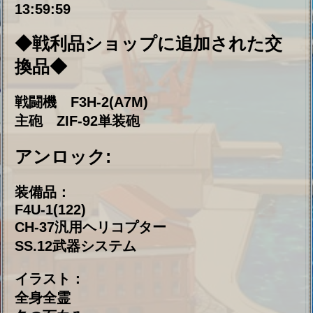
イラスト：
全身全霊
冬の面白み
・ショップ衣装追加：
ヴィクトリアス 「夏のあいさつ」
ジョンストン 「夏の空の物語」
ペトロパヴロフスク 「ちょびっと思い出」
◆衣装セール◆
2025年8月29日14:00～2025年9月12日13:59
※セール内容は開始後ゲーム内にてご確認く
ださい
◆イベント説明◆
１．一日最大50個の戦利品しか入手できませ
ん。
２．戦利品ショップにて各種の賞品と交換で
きます。
３．戦利品ショップないの賞品の交換回数に
限りがあります。