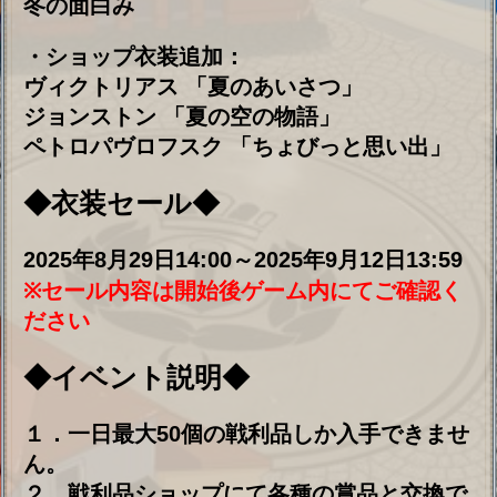
４．戦利品ショップ常に開放されます。
イベント期間外でも、期間限定ではない
賞品はいつでも交換可能です。
ただ、一部期間限定の賞品もございます
のでご注意ください。
５．戦利品の有効期間はありません。イベン
ト期間外でも消えることはありません。
Copyright © 2020 moe fantasy Inc.
ALL RIGHTS RESERVED.