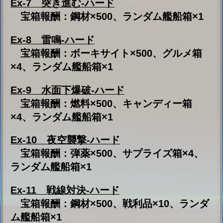
※ハードはとても難しいステージとなっておりま
す。
クリア報酬の装備・艦船などは、のちに建造開放
（ドロップ）・戦利品ショップなどの他の入手方法
を追加いたします。そのため、無理のないよう自分
のペースで頑張りましょう。
■奨励
ポイント 奨励
50 燃料×3000、駆逐改造コア×10、艦船
設計図×10
100 弾薬×3000、巡洋改造コア×10、高速
建造材×10
150 対空機銃 37mmM1935連装高射砲
（試作）、鋼材×3000、戦艦改造コア×10
250
潜水艦 タービュレント
、ボーキサイ
ト×3000、空母改造コア×10
350 爆撃機 YAK-38(KH23)、装備設計図
×10、潜水艦改造コア×10
450
巡洋戦艦 シャングリラ
、戦利品
×10（Ex-6クリア必要）