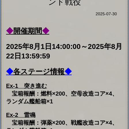
22日13:59:59
◆
各ステージ情報
◆
Ex-1
突き進む
宝箱報酬：燃料×200、空母改造コア×4、
ランダム艦船箱×1
Ex-2
雷鳴
宝箱報酬：弾薬×200、戦艦改造コア×4、
ランダム艦船箱×1
Ex-3
水面下爆破
宝箱報酬：鋼材×200、巡洋改造コア×4、
ランダム艦船箱×1
Ex-4
夜空襲撃
宝箱報酬：ボーキサイト×200、駆逐改造コ
ア×4、ランダム艦船箱×1
Ex-5
戦線対決
宝箱報酬：高速建造材×10、潜水艦改造コ
ア×4、ランダム艦船箱×1
Ex-6
近距離平射