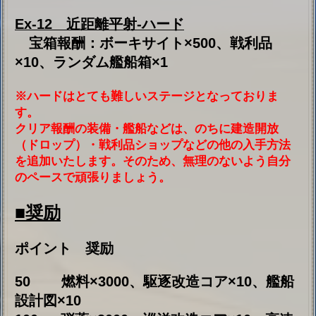
550 主砲 20inch連装砲(34)、戦利品×15
650 爆撃機 A2Dスカイシャーク(AN-
M56)、戦利品×20
800 高速修復材×20、勲功×100
900 イラスト「駒隙の瞬間」、勲功×100
1050 収蔵品「T-34/85」、勲功×100
1250 アイコン、勲功×100
1400 ダメコン×1、勲功×100
1550 サプライズ箱×6、勲功×100
1700 キャンディー箱×6、勲功×100
1850 グルメ箱×6、勲功×100
2000 インテリア箱×6、戦利品×15
2150 高級サプライズ箱×6、戦利品×50
2350 高級インテリア箱×6、戦利品×75
2550 高級グルメ箱×6、戦利品×100
◆
新規限定海域のドロップ
◆
・軽巡洋艦 バッグレイ ・駆逐艦 デュ
ゲイ・トルーアン
◆
戦利品ショップに追加された勲
功値交換品
◆