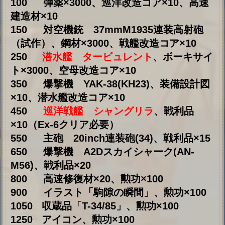
＜期間限定交換品＞
交換期間：2025年8月3日14:00:00～8月24日
13:59:59
・軽巡洋艦 バッグレイ ・駆逐艦 デュ
ゲイ・トルーアン ・戦利品ｘ10
◆
衣装セール
◆
2025年8月1日14:00:00～2025年8月22日
13:59:59
※セール内容は開始後ゲーム内にてご確認く
ださい
◆
衣装追加
◆
フォーミダブル 「海上ハートハンター大作
戦」
加賀 「曦光流虹」
高波 「海天秘境」